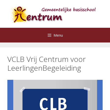
Ga
naar
de
inhoud
Menu
VCLB Vrij Centrum voor
LeerlingenBegeleiding